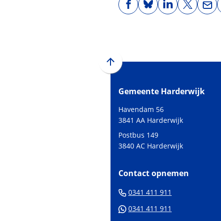
(Verwijst
(Verwijst
(Verwijst
(Verwijst
(Ver
naar
naar
naar
naar
naa
een
een
een
een
een
externe
externe
externe
externe
e-
website)
website)
website)
website)
mai
Scroll
naar
Gemeente Harderwijk
boven
naar
Havendam 56
het
3841 AA Harderwijk
begin
Postbus 149
van
3840 AC Harderwijk
de
paginainhoud
Contact opnemen
(Verwijst
0341 411 911
naar
(Verwijst
0341 411 911
een
naar