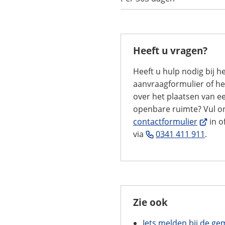
Heeft u vragen?
Heeft u hulp nodig bij he
aanvraagformulier of he
over het plaatsen van e
openbare ruimte? Vul 
(Verwij
contactformulier
in o
naar
(Verw
via
0341 411 911
.
een
naar
extern
een
website
tele
Zie ook
Iets melden bij de g