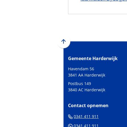
Scroll
naar
Gemeente Harderwijk
boven
naar
Havendam 56
het
3841 AA Harderwijk
begin
Postbus 149
van
3840 AC Harderwijk
de
paginainhoud
Contact opnemen
(Verwijst
0341 411 911
naar
(Verwijst
0341 411 911