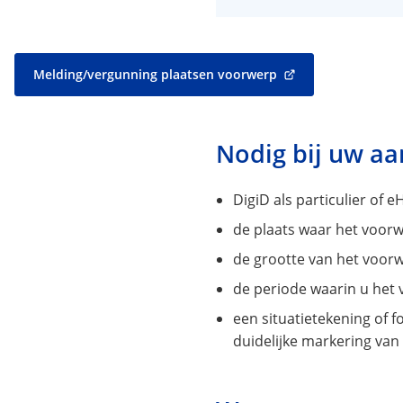
Melding/vergunning plaatsen voorwerp
(Verwijst
naar
een
externe
Nodig bij uw a
website)
DigiD als particulier of e
de plaats waar het voorw
de grootte van het voor
de periode waarin u het 
een situatietekening of f
duidelijke markering van