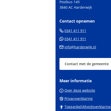
Postbus 149
van
3840 AC Harderwijk
de
paginainhoud
Contact opnemen
(Verwijst
0341 411 911
naar
(Verwijst
0341 411 911
een
naar
(Verwijs
info@harderwijk.nl
telefoonnum
een
naar
Whatsapp
een
telefoonnum
Contact met de gemeente
e-
mailadr
Meer informatie
Over deze website
Privacyverklaring
Toegankelijkheidsverklaring