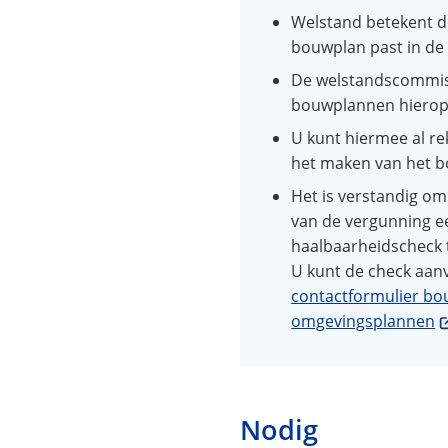
Welstand betekent d
bouwplan past in de
De welstandscommiss
bouwplannen hierop
U kunt hiermee al re
het maken van het 
Het is verstandig o
van de vergunning e
haalbaarheidscheck t
U kunt de check aanv
contactformulier b
(
omgevingsplannen
n
e
e
w
Nodig