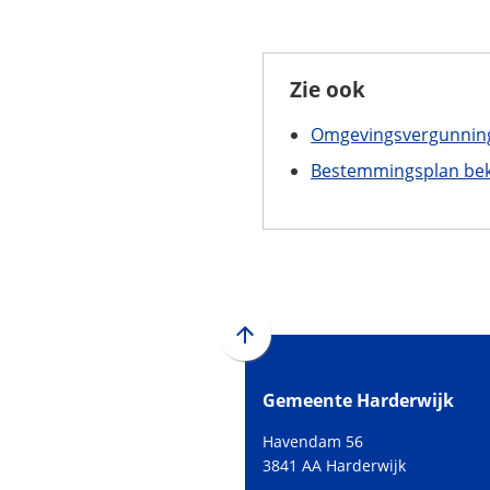
Zie ook
Omgevingsvergunnin
Bestemmingsplan bek
Scroll
naar
Gemeente Harderwijk
boven
naar
Havendam 56
het
3841 AA Harderwijk
begin