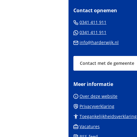
paginainhoud
Contact opnemen
(Verwijst
0341 411 911
naar
(Verwijst
0341 411 911
een
naar
(Verwijs
info@harderwijk.nl
telefoonnum
een
naar
Whatsapp
een
telefoonnum
Contact met de gemeente
e-
mailadr
Meer informatie
Over deze website
Privacyverklaring
Toegankelijkheidsverklaring
Vacatures
RSS-feed