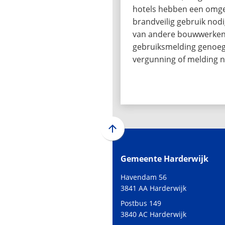
hotels hebben een omg
brandveilig gebruik nodi
van andere bouwwerken 
gebruiksmelding genoeg 
vergunning of melding n
Scroll
naar
Gemeente Harderwijk
boven
naar
Havendam 56
het
3841 AA Harderwijk
begin
Postbus 149
van
3840 AC Harderwijk
de